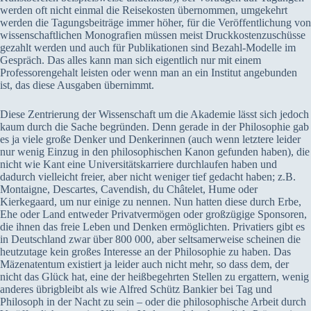
werden oft nicht einmal die Reisekosten übernommen, umgekehrt
werden die Tagungsbeiträge immer höher, für die Veröffentlichung von
wissenschaftlichen Monografien müssen meist Druckkostenzuschüsse
gezahlt werden und auch für Publikationen sind Bezahl-Modelle im
Gespräch. Das alles kann man sich eigentlich nur mit einem
Professorengehalt leisten oder wenn man an ein Institut angebunden
ist, das diese Ausgaben übernimmt.
Diese Zentrierung der Wissenschaft um die Akademie lässt sich jedoch
kaum durch die Sache begründen. Denn gerade in der Philosophie gab
es ja viele große Denker und Denkerinnen (auch wenn letztere leider
nur wenig Einzug in den philosophischen Kanon gefunden haben), die
nicht wie Kant eine Universitätskarriere durchlaufen haben und
dadurch vielleicht freier, aber nicht weniger tief gedacht haben; z.B.
Montaigne, Descartes, Cavendish, du Châtelet, Hume oder
Kierkegaard, um nur einige zu nennen. Nun hatten diese durch Erbe,
Ehe oder Land entweder Privatvermögen oder großzügige Sponsoren,
die ihnen das freie Leben und Denken ermöglichten. Privatiers gibt es
in Deutschland zwar über 800 000, aber seltsamerweise scheinen die
heutzutage kein großes Interesse an der Philosophie zu haben. Das
Mäzenatentum existiert ja leider auch nicht mehr, so dass dem, der
nicht das Glück hat, eine der heißbegehrten Stellen zu ergattern, wenig
anderes übrigbleibt als wie Alfred Schütz Bankier bei Tag und
Philosoph in der Nacht zu sein – oder die philosophische Arbeit durch