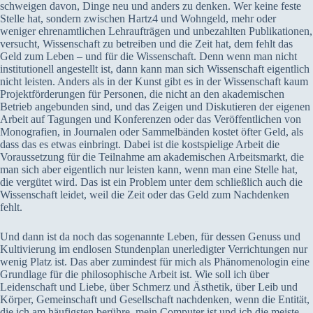
schweigen davon, Dinge neu und anders zu denken. Wer keine feste
Stelle hat, sondern zwischen Hartz4 und Wohngeld, mehr oder
weniger ehrenamtlichen Lehraufträgen und unbezahlten Publikationen,
versucht, Wissenschaft zu betreiben und die Zeit hat, dem fehlt das
Geld zum Leben – und für die Wissenschaft. Denn wenn man nicht
institutionell angestellt ist, dann kann man sich Wissenschaft eigentlich
nicht leisten. Anders als in der Kunst gibt es in der Wissenschaft kaum
Projektförderungen für Personen, die nicht an den akademischen
Betrieb angebunden sind, und das Zeigen und Diskutieren der eigenen
Arbeit auf Tagungen und Konferenzen oder das Veröffentlichen von
Monografien, in Journalen oder Sammelbänden kostet öfter Geld, als
dass das es etwas einbringt. Dabei ist die kostspielige Arbeit die
Voraussetzung für die Teilnahme am akademischen Arbeitsmarkt, die
man sich aber eigentlich nur leisten kann, wenn man eine Stelle hat,
die vergütet wird. Das ist ein Problem unter dem schließlich auch die
Wissenschaft leidet, weil die Zeit oder das Geld zum Nachdenken
fehlt.
Und dann ist da noch das sogenannte Leben, für dessen Genuss und
Kultivierung im endlosen Stundenplan unerledigter Verrichtungen nur
wenig Platz ist. Das aber zumindest für mich als Phänomenologin eine
Grundlage für die philosophische Arbeit ist. Wie soll ich über
Leidenschaft und Liebe, über Schmerz und Ästhetik, über Leib und
Körper, Gemeinschaft und Gesellschaft nachdenken, wenn die Entität,
die ich am häufigsten berühre, mein Computer ist und ich die meiste