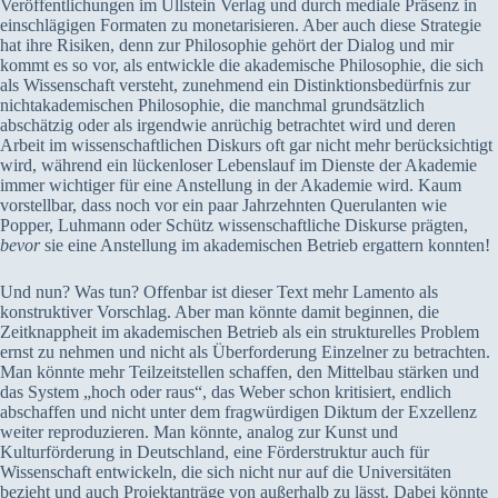
Veröffentlichungen im Ullstein Verlag und durch mediale Präsenz in
einschlägigen Formaten zu monetarisieren. Aber auch diese Strategie
hat ihre Risiken, denn zur Philosophie gehört der Dialog und mir
kommt es so vor, als entwickle die akademische Philosophie, die sich
als Wissenschaft versteht, zunehmend ein Distinktionsbedürfnis zur
nichtakademischen Philosophie, die manchmal grundsätzlich
abschätzig oder als irgendwie anrüchig betrachtet wird und deren
Arbeit im wissenschaftlichen Diskurs oft gar nicht mehr berücksichtigt
wird, während ein lückenloser Lebenslauf im Dienste der Akademie
immer wichtiger für eine Anstellung in der Akademie wird. Kaum
vorstellbar, dass noch vor ein paar Jahrzehnten Querulanten wie
Popper, Luhmann oder Schütz wissenschaftliche Diskurse prägten,
bevor
sie eine Anstellung im akademischen Betrieb ergattern konnten!
Und nun? Was tun? Offenbar ist dieser Text mehr Lamento als
konstruktiver Vorschlag. Aber man könnte damit beginnen, die
Zeitknappheit im akademischen Betrieb als ein strukturelles Problem
ernst zu nehmen und nicht als Überforderung Einzelner zu betrachten.
Man könnte mehr Teilzeitstellen schaffen, den Mittelbau stärken und
das System „hoch oder raus“, das Weber schon kritisiert, endlich
abschaffen und nicht unter dem fragwürdigen Diktum der Exzellenz
weiter reproduzieren. Man könnte, analog zur Kunst und
Kulturförderung in Deutschland, eine Förderstruktur auch für
Wissenschaft entwickeln, die sich nicht nur auf die Universitäten
bezieht und auch Projektanträge von außerhalb zu lässt. Dabei könnte