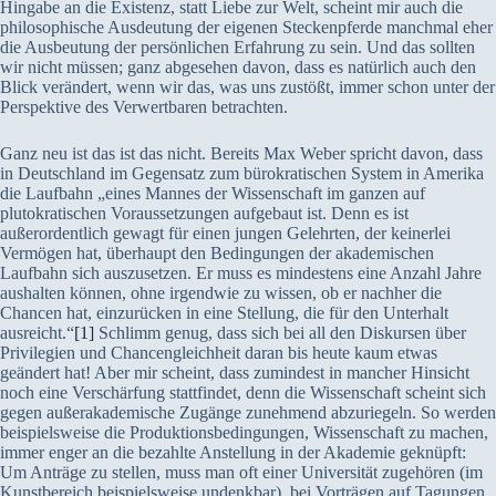
Hingabe an die Existenz, statt Liebe zur Welt, scheint mir auch die
philosophische Ausdeutung der eigenen Steckenpferde manchmal eher
die Ausbeutung der persönlichen Erfahrung zu sein. Und das sollten
wir nicht müssen; ganz abgesehen davon, dass es natürlich auch den
Blick verändert, wenn wir das, was uns zustößt, immer schon unter der
Perspektive des Verwertbaren betrachten.
Ganz neu ist das ist das nicht. Bereits Max Weber spricht davon, dass
in Deutschland im Gegensatz zum bürokratischen System in Amerika
die Laufbahn „eines Mannes der Wissenschaft im ganzen auf
plutokratischen Voraussetzungen aufgebaut ist. Denn es ist
außerordentlich gewagt für einen jungen Gelehrten, der keinerlei
Vermögen hat, überhaupt den Bedingungen der akademischen
Laufbahn sich auszusetzen. Er muss es mindestens eine Anzahl Jahre
aushalten können, ohne irgendwie zu wissen, ob er nachher die
Chancen hat, einzurücken in eine Stellung, die für den Unterhalt
ausreicht.“
[1]
Schlimm genug, dass sich bei all den Diskursen über
Privilegien und Chancengleichheit daran bis heute kaum etwas
geändert hat! Aber mir scheint, dass zumindest in mancher Hinsicht
noch eine Verschärfung stattfindet, denn die Wissenschaft scheint sich
gegen außerakademische Zugänge zunehmend abzuriegeln. So werden
beispielsweise die Produktionsbedingungen, Wissenschaft zu machen,
immer enger an die bezahlte Anstellung in der Akademie geknüpft:
Um Anträge zu stellen, muss man oft einer Universität zugehören (im
Kunstbereich beispielsweise undenkbar), bei Vorträgen auf Tagungen