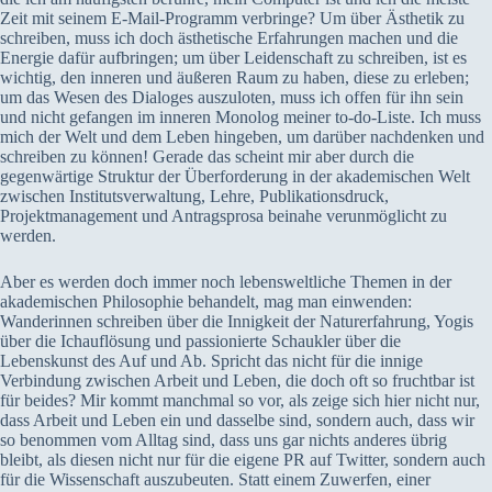
Zeit mit seinem E-Mail-Programm verbringe? Um über Ästhetik zu
schreiben, muss ich doch ästhetische Erfahrungen machen und die
Energie dafür aufbringen; um über Leidenschaft zu schreiben, ist es
wichtig, den inneren und äußeren Raum zu haben, diese zu erleben;
um das Wesen des Dialoges auszuloten, muss ich offen für ihn sein
und nicht gefangen im inneren Monolog meiner to-do-Liste. Ich muss
mich der Welt und dem Leben hingeben, um darüber nachdenken und
schreiben zu können! Gerade das scheint mir aber durch die
gegenwärtige Struktur der Überforderung in der akademischen Welt
zwischen Institutsverwaltung, Lehre, Publikationsdruck,
Projektmanagement und Antragsprosa beinahe verunmöglicht zu
werden.
Aber es werden doch immer noch lebensweltliche Themen in der
akademischen Philosophie behandelt, mag man einwenden:
Wanderinnen schreiben über die Innigkeit der Naturerfahrung, Yogis
über die Ichauflösung und passionierte Schaukler über die
Lebenskunst des Auf und Ab. Spricht das nicht für die innige
Verbindung zwischen Arbeit und Leben, die doch oft so fruchtbar ist
für beides? Mir kommt manchmal so vor, als zeige sich hier nicht nur,
dass Arbeit und Leben ein und dasselbe sind, sondern auch, dass wir
so benommen vom Alltag sind, dass uns gar nichts anderes übrig
bleibt, als diesen nicht nur für die eigene PR auf Twitter, sondern auch
für die Wissenschaft auszubeuten. Statt einem Zuwerfen, einer